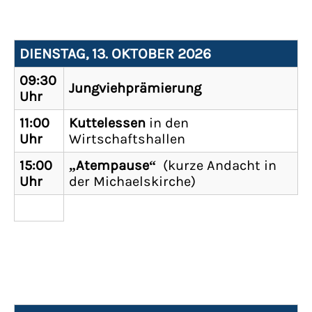
DIENSTAG, 13. OKTOBER 2026
09:30
Jungviehprämierung
Uhr
11:00
Kuttelessen
in den
Uhr
Wirtschaftshallen
15:00
„Atempause“
(kurze Andacht in
Uhr
der Michaelskirche)