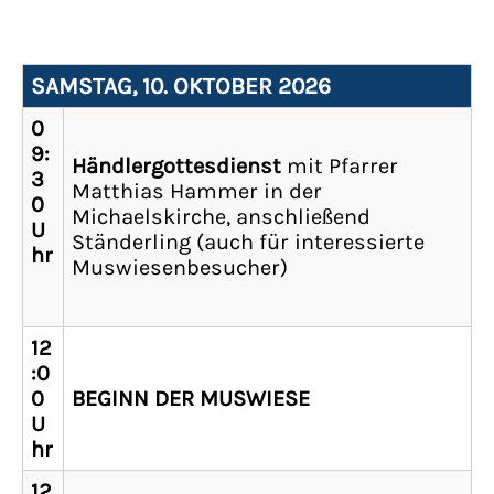
SAMSTAG, 10. OKTOBER 2026
0
9:
Händlergottesdienst
mit Pfarrer
3
Matthias Hammer in der
0
Michaelskirche, anschließend
U
Ständerling (auch für interessierte
hr
Muswiesenbesucher)
12
:0
0
BEGINN DER MUSWIESE
U
hr
12