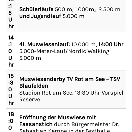
:1
Schülerläufe
500 m, 1.000m
,
2.500 m
5
und Jugendlauf
5.000 m
U
hr
14
:1
41. Muswiesenlauf:
10.000 m,
14:00 Uhr
0
5.000-Meter-Lauf/Nordic Walking
U
5.000 m
hr
15
Muswiesenderby TV Rot am See – TSV
:3
Blaufelden
0
Stadion Rot am See, 13:30 Uhr Vorspiel
U
Reserve
hr
18
Eröffnung der Muswiese mit
:0
Fassanstich
durch Bürgermeister Dr.
0
Sebastian Kampe in der Festhalle